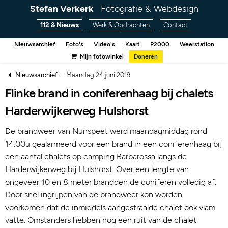
Stefan Verkerk
Fotografie & Webdesign
112 & Nieuws
Werk & Opdrachten
Contact
Nieuwsarchief
Foto's
Video's
Kaart
P2000
Weerstation
Mijn fotowinkel
Doneren
–
Nieuwsarchief
Maandag 24 juni 2019
Flinke brand in coniferenhaag bij chalets
Harderwijkerweg Hulshorst
De brandweer van Nunspeet werd maandagmiddag rond
14.00u gealarmeerd voor een brand in een coniferenhaag bij
een aantal chalets op camping Barbarossa langs de
Harderwijkerweg bij Hulshorst. Over een lengte van
ongeveer 10 en 8 meter brandden de coniferen volledig af.
Door snel ingrijpen van de brandweer kon worden
voorkomen dat de inmiddels aangestraalde chalet ook vlam
vatte. Omstanders hebben nog een ruit van de chalet