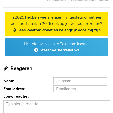
In 2025 hebben veel mensen mij gesteund met een
donatie. Kan ik in 2026 ook op jouw steun rekenen?
Lees waarom donaties belangrijk voor mij zijn
Het nieuws via mijn Telegram kanaal:
StefanVerkerkNieuws
Reageren
Naam:
Emailadres:
Jouw reactie: