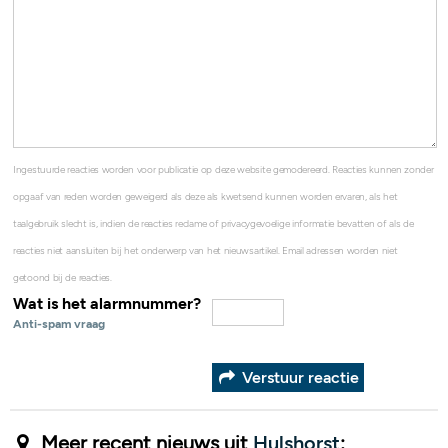
Ingestuurde reacties worden voor publicatie op deze website gemodereerd. Reacties kunnen zonder
opgaaf van reden worden geweigerd als deze als kwetsend kunnen worden ervaren, als het
taalgebruik slecht is, indien de reacties reclame of privacygevoelige informatie bevatten of als de
reacties niet aansluiten bij het onderwerp van het nieuwsartikel. Email adressen worden niet
getoond bij de reacties.
Wat is het alarmnummer?
Anti-spam vraag
Verstuur reactie
Meer recent nieuws uit
Hulshorst
: