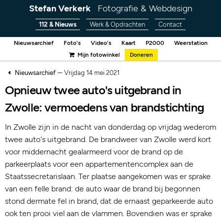
Stefan Verkerk
Fotografie & Webdesign
112 & Nieuws
Werk & Opdrachten
Contact
Nieuwsarchief
Foto's
Video's
Kaart
P2000
Weerstation
Mijn fotowinkel
Doneren
–
Nieuwsarchief
Vrijdag 14 mei 2021
Opnieuw twee auto's uitgebrand in
Zwolle: vermoedens van brandstichting
In Zwolle zijn in de nacht van donderdag op vrijdag wederom
twee auto's uitgebrand. De brandweer van Zwolle werd kort
voor middernacht gealarmeerd voor de brand op de
parkeerplaats voor een appartementencomplex aan de
Staatssecretarislaan. Ter plaatse aangekomen was er sprake
van een felle brand: de auto waar de brand bij begonnen
stond dermate fel in brand, dat de ernaast geparkeerde auto
ook ten prooi viel aan de vlammen. Bovendien was er sprake