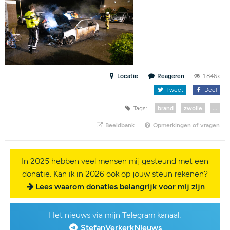
Locatie
Reageren
1.846x
Tweet
Deel
Tags:
brand
zwolle
...
Beeldbank
Opmerkingen of vragen
In 2025 hebben veel mensen mij gesteund met een
donatie. Kan ik in 2026 ook op jouw steun rekenen?
Lees waarom donaties belangrijk voor mij zijn
Het nieuws via mijn Telegram kanaal:
StefanVerkerkNieuws