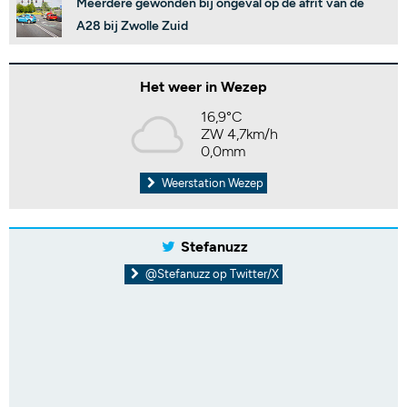
Meerdere gewonden bij ongeval op de afrit van de
A28 bij Zwolle Zuid
Het weer in Wezep
16,9°C
ZW 4,7km/h
0,0mm
Weerstation Wezep
Stefanuzz
@Stefanuzz op Twitter/X