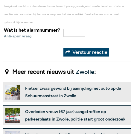
taalgebruik slecht is, indien de reacties reclame of privacygevoelige informatie bevatten of als de
reacties niet aansluiten bij het onderwerp van het nieuwsartikel. Email adressen worden niet
getoond bij de reacties.
Wat is het alarmnummer?
Anti-spam vraag
Verstuur reactie
Meer recent nieuws uit
Zwolle
:
Fietser zwaargewond bij aanrijding met auto op de
Schuurmanstraat in Zwolle
Overleden vrouw (67 jaar) aangetroffen op
parkeerplaats in Zwolle, politie start groot onderzoek