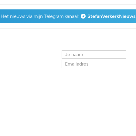
Het nieuws via mijn Telegram kanaal:
StefanVerkerkNieuws