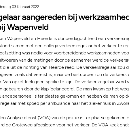
erdag 03 februari 2022
gelaar aangereden bij werkzaamhe
ij Wapenveld
en Wapenveld en Heerde is donderdagochtend een verkeersreg
stond samen met een collega verkeersregelaar het verkeer te reg
gafzetting was nodig voor voorbereidende werkzaamheden voo
 uitvoeren van de metingen door de aannemer werd de verkeers
t die uit de richting van Heerde reed. De verkeersregelaar zou 
even zoals dat vereist is, maar de bestuurder zou de verkeersr
 Van opzet leek geen sprake te zijn. De verkeersregelaar werd
en gebeuren door de klap 'gelanceerd'. De man kwam op het weg
lancepersoneel is ter plaatse gekomen en hebben de man op d
sregelaar met spoed per ambulance naar het ziekenhuis in Zwoll
en Analyse dienst (VOA) van de politie is ter plaatse gekome
erd de Groteweg afgesloten voor het verkeer. De VOA keek onde