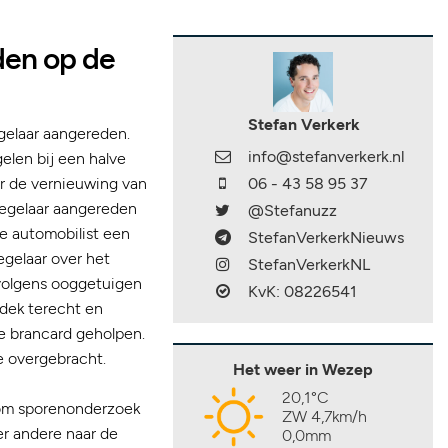
den op de
Stefan Verkerk
elaar aangereden.
info@stefanverkerk.nl
elen bij een halve
r de vernieuwing van
06 - 43 58 95 37
regelaar aangereden
@Stefanuzz
de automobilist een
StefanVerkerkNieuws
egelaar over het
StefanVerkerkNL
 volgens ooggetuigen
KvK: 08226541
dek terecht en
e brancard geholpen.
e overgebracht.
Het weer in Wezep
20,1°C
n om sporenonderzoek
ZW 4,7km/h
r andere naar de
0,0mm