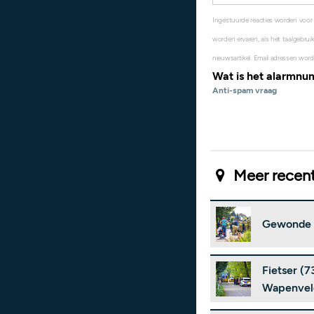
Ingestuurde reacties worden voor
worden ervaren, als het taalgebruik
nieuwsartikel. Email adressen word
Wat is het alarmn
Anti-spam vraag
Meer recent
Gewonde b
Fietser (
Wapenvel