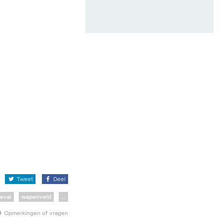
x
Tweet
Deel
eval
wapenveld
...
Opmerkingen of vragen