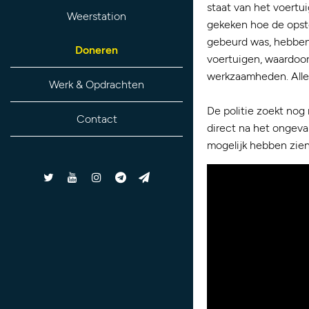
staat van het voert
Weerstation
gekeken hoe de opst
gebeurd was, hebben
Doneren
voertuigen, waardoor 
werkzaamheden. Alle
Werk & Opdrachten
De politie zoekt nog
Contact
direct na het ongeva
mogelijk hebben zie