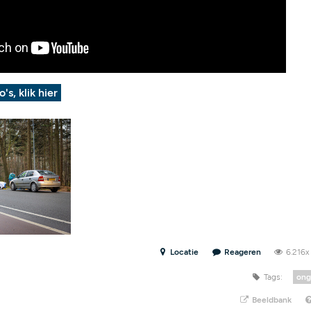
o's, klik hier
Locatie
Reageren
6.216
Tags:
ong
Beeldbank