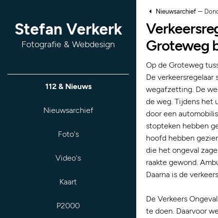
–
Nieuwsarchief
Dond
Verkeersre
Stefan Verkerk
Groteweg b
Fotografie & Webdesign
Op de Groteweg tuss
De verkeersregelaar 
112 & Nieuws
wegafzetting. De we
de weg. Tijdens het
Nieuwsarchief
door een automobilis
stopteken hebben geg
Foto's
hoofd hebben gezien.
die het ongeval zag
Video's
raakte gewond. Ambu
Daarna is de verkeer
Kaart
De Verkeers Ongevall
P2000
te doen. Daarvoor w