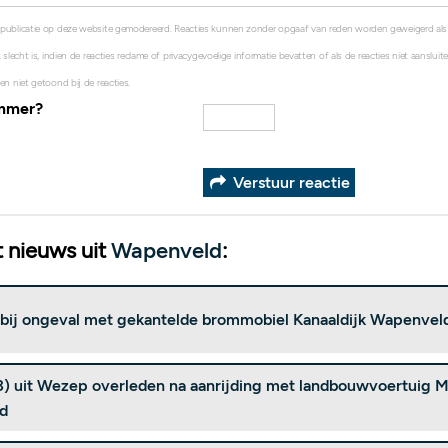
 publicatie op deze website gemodereerd. Reacties kunnen zonder opgaaf van reden worden geweigerd al
 slecht is, indien de reacties reclame of privacygevoelige informatie bevatten of als de reacties niet aanslui
en niet getoond bij de reacties.
ummer?
Verstuur reactie
 nieuws uit
Wapenveld
:
ij ongeval met gekantelde brommobiel Kanaaldijk Wapenvel
73) uit Wezep overleden na aanrijding met landbouwvoertuig
d