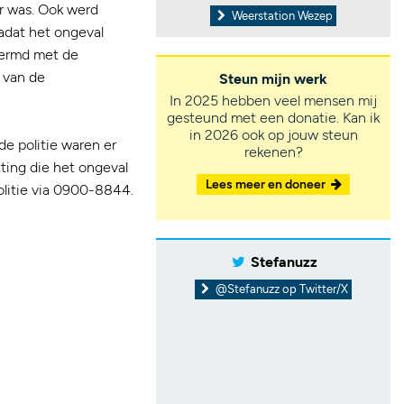
r was. Ook werd
Weerstation Wezep
adat het ongeval
hermd met de
e van de
Steun mijn werk
In 2025 hebben veel mensen mij
gesteund met een donatie. Kan ik
in 2026 ook op jouw steun
e politie waren er
rekenen?
ting die het ongeval
Lees meer en doneer
litie via 0900-8844.
Stefanuzz
@Stefanuzz op Twitter/X