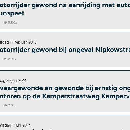
otorrijder gewond na aanrijding met au
unspeet
0
5.293x
erdag 14 februari 2015
otorrijder gewond bij ongeval Nipkowstr
0
2.148x
dag 20 juni 2014
waargewonde en gewonde bij ernstig on
otoren op de Kamperstraatweg Kamper
0
7.031x
nsdag 11 juni 2014