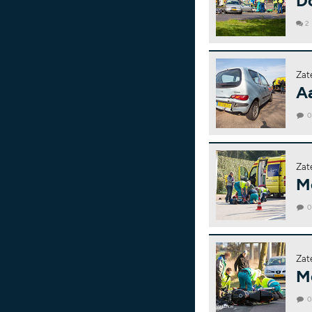
D
2
Zat
A
Zat
M
Zat
M