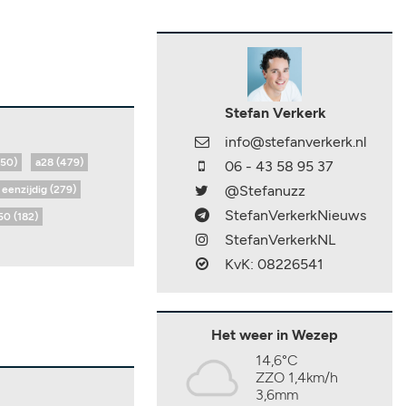
Stefan Verkerk
info@stefanverkerk.nl
650)
a28 (479)
06 - 43 58 95 37
@Stefanuzz
eenzijdig (279)
StefanVerkerkNieuws
50 (182)
StefanVerkerkNL
KvK: 08226541
Het weer in Wezep
14,6°C
ZZO 1,4km/h
3,6mm