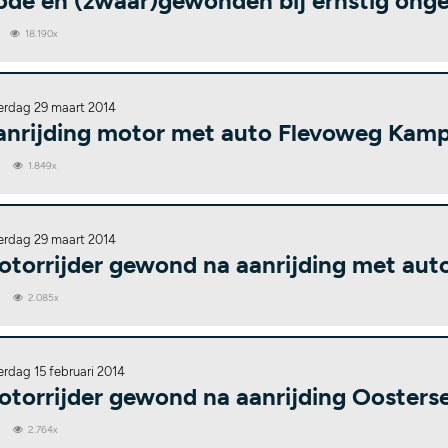
ode en (zwaar)gewonden bij ernstig onge
18.190x
erdag 29 maart 2014
anrijding motor met auto Flevoweg Kam
0
1.849x
erdag 29 maart 2014
otorrijder gewond na aanrijding met aut
0
2.085x
erdag 15 februari 2014
otorrijder gewond na aanrijding Oosters
0
2.764x