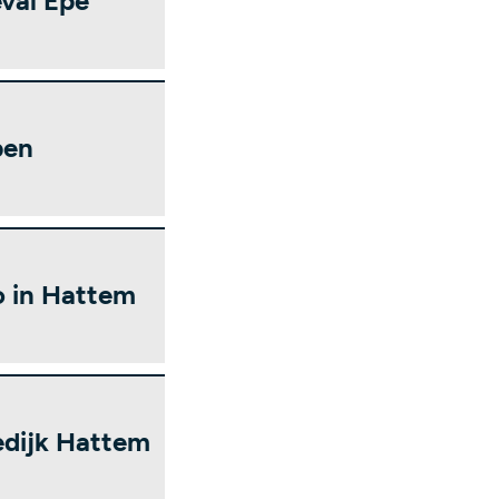
val Epe
pen
o in Hattem
edijk Hattem