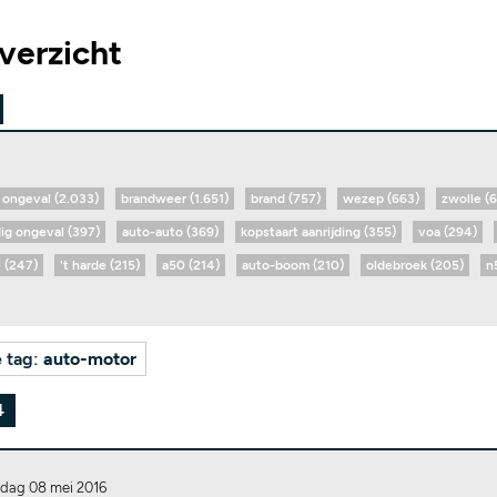
verzicht
ongeval (2.033)
brandweer (1.651)
brand (757)
wezep (663)
zwolle (
dig ongeval (397)
auto-auto (369)
kopstaart aanrijding (355)
voa (294)
 (247)
't harde (215)
a50 (214)
auto-boom (210)
oldebroek (205)
n
e tag:
auto-motor
4
dag 08 mei 2016