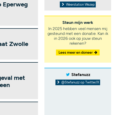
to Eperweg
Weerstation Wezep
Steun mijn werk
In 2025 hebben veel mensen mij
gesteund met een donatie. Kan ik
in 2026 ook op jouw steun
aat Zwolle
rekenen?
Lees meer en doneer
Stefanuzz
geval met
@Stefanuzz op Twitter/X
veen