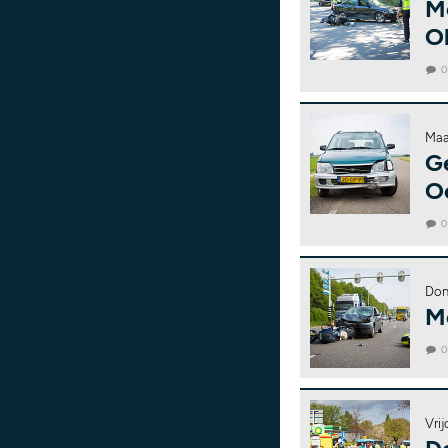
Mo
O
Maa
G
O
Don
Mo
Vrij