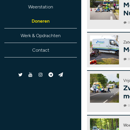
M
Weerstation
N
Doneren
Werk & Opdrachten
Zat
M
Contact
Vrij
Z
m
Woe