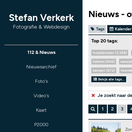
Nieuws - o
Stefan Verkerk
Fotografie & Webdesign
Tags
Kalender
Top 20 tags:
112 & Nieuws
hulpdiensten (3.258)
hattem (406)
eenzij
Nieuwsarchief
kampen (272)
heerde
Bekijk alle tags...
Foto's
Je zoekt naar d
Video's
1
2
3
Kaart
P2000
Zon