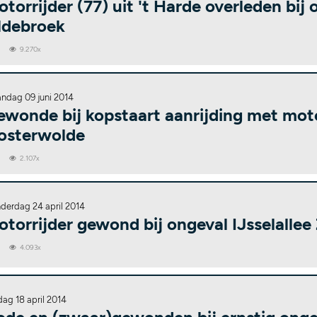
torrijder (77) uit 't Harde overleden bij
ldebroek
0
9.270x
ndag 09 juni 2014
ewonde bij kopstaart aanrijding met mot
osterwolde
0
2.107x
derdag 24 april 2014
torrijder gewond bij ongeval IJsselallee
0
4.093x
dag 18 april 2014