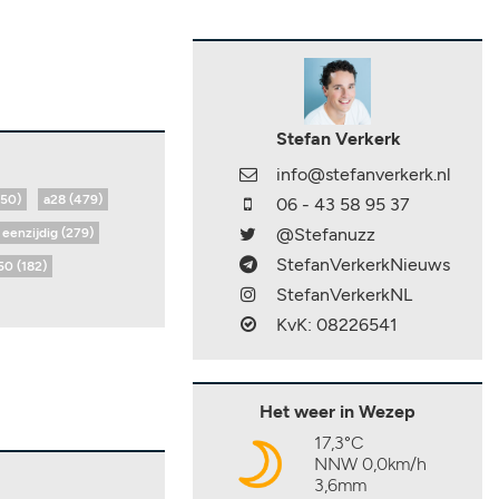
Stefan Verkerk
info@stefanverkerk.nl
650)
a28 (479)
06 - 43 58 95 37
@Stefanuzz
eenzijdig (279)
StefanVerkerkNieuws
50 (182)
StefanVerkerkNL
KvK: 08226541
Het weer in Wezep
17,3°C
NNW 0,0km/h
3,6mm