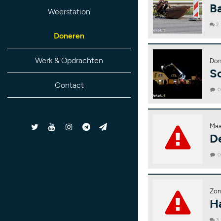
B
Weerstation
2
Doneren
Werk & Opdrachten
Don
S
Contact
Maa
D
Zon
H
3