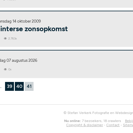
nsdag 14 oktober 2009
interse zonsopkomst
0
2.763x
jdag 07 augustus 2026
0
0x
..
39
40
41
© Stefan Verkerk Fotografie en Webdesig
Nu online:
7 bezoekers, 18 crawlers
Bekij
Copyright & disclaimer
-
Contact
-
Sitem