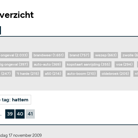
verzicht
ongeval (2.033)
brandweer (1.651)
brand (757)
wezep (663)
zwolle (
dig ongeval (397)
auto-auto (369)
kopstaart aanrijding (355)
voa (294)
 (247)
't harde (215)
a50 (214)
auto-boom (210)
oldebroek (205)
n
e tag:
hattem
..
39
40
41
sdag 17 november 2009