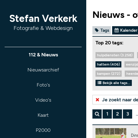
Nieuws - o
Stefan Verkerk
Fotografie & Webdesign
Tags
Kalender
Top 20 tags:
112 & Nieuws
hulpdiensten (3.258)
hattem (406)
eenzij
Nieuwsarchief
kampen (272)
heerde
Bekijk alle tags...
Foto's
Je zoekt naar d
Video's
1
2
3
.
Kaart
P2000
Din