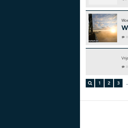
Woe
W
Vri
1
2
3
.