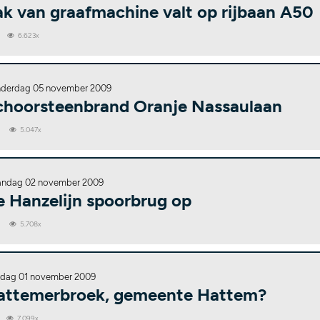
ak van graafmachine valt op rijbaan A50
6.623x
derdag 05 november 2009
choorsteenbrand Oranje Nassaulaan
0
5.047x
ndag 02 november 2009
e Hanzelijn spoorbrug op
0
5.708x
dag 01 november 2009
attemerbroek, gemeente Hattem?
7.099x