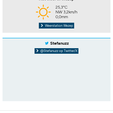
25,3°C
NW 3,2km/h
0,0mm
Weerstation Wezep
Stefanuzz
@Stefanuzz op Twitter/X