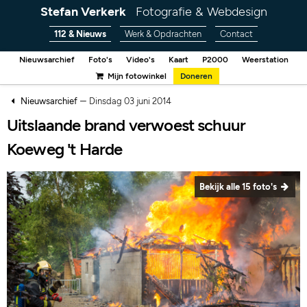
Stefan Verkerk
Fotografie & Webdesign
112 & Nieuws
Werk & Opdrachten
Contact
Nieuwsarchief
Foto's
Video's
Kaart
P2000
Weerstation
Mijn fotowinkel
Doneren
–
Nieuwsarchief
Dinsdag 03 juni 2014
Uitslaande brand verwoest schuur
Koeweg 't Harde
Bekijk alle 15 foto's