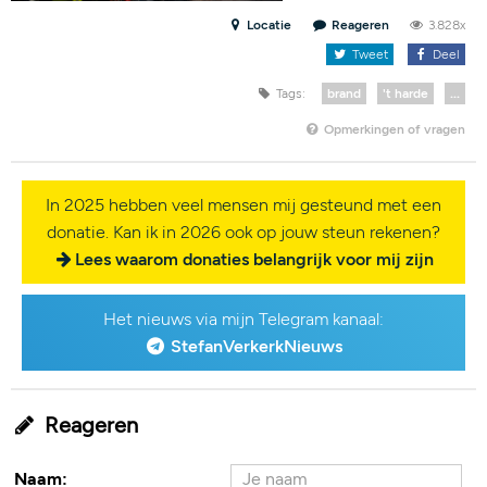
Locatie
Reageren
3.828x
Tweet
Deel
Tags:
brand
't harde
...
Opmerkingen of vragen
In 2025 hebben veel mensen mij gesteund met een
donatie. Kan ik in 2026 ook op jouw steun rekenen?
Lees waarom donaties belangrijk voor mij zijn
Het nieuws via mijn Telegram kanaal:
StefanVerkerkNieuws
Reageren
Naam: