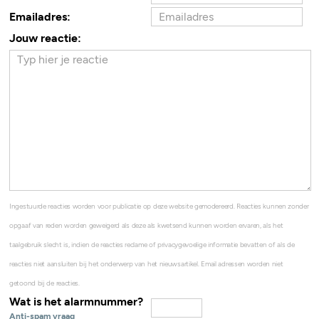
Emailadres:
Jouw reactie:
Ingestuurde reacties worden voor publicatie op deze website gemodereerd. Reacties kunnen zonder
opgaaf van reden worden geweigerd als deze als kwetsend kunnen worden ervaren, als het
taalgebruik slecht is, indien de reacties reclame of privacygevoelige informatie bevatten of als de
reacties niet aansluiten bij het onderwerp van het nieuwsartikel. Email adressen worden niet
getoond bij de reacties.
Wat is het alarmnummer?
Anti-spam vraag