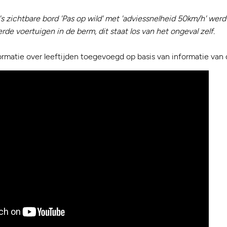
's zichtbare bord 'Pas op wild' met 'adviessnelheid 50km/h' wer
de voertuigen in de berm, dit staat los van het ongeval zelf.
ormatie over leeftijden toegevoegd op basis van informatie van d