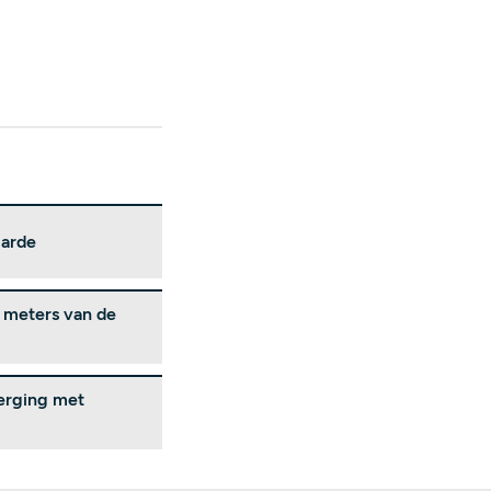
Harde
n meters van de
berging met