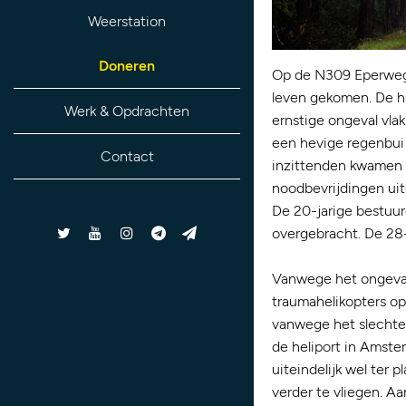
Weerstation
Doneren
Op de N309 Eperweg 
leven gekomen. De h
Werk & Opdrachten
ernstige ongeval vla
een hevige regenbui
Contact
inzittenden kwamen n
noodbevrijdingen uit
De 20-jarige bestuur
overgebracht. De 28-j
Vanwege het ongeval
traumahelikopters o
vanwege het slechte 
de heliport in Amste
uiteindelijk wel ter
verder te vliegen. Aa