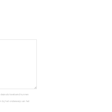
s deze als kwetsend kunnen
ten bij het onderwerp van het