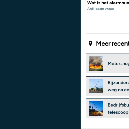
Wat is het alarmn
Anti-spam vraag
Meer recent
Metershog
Bijzonder
weg na ee
Bedrijfsb
telescoop