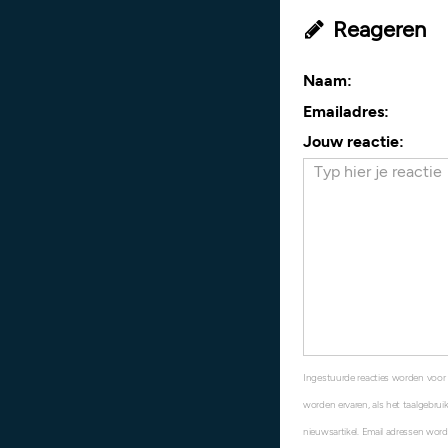
Reageren
Naam:
Emailadres:
Jouw reactie:
Ingestuurde reacties worden voor
worden ervaren, als het taalgebruik
nieuwsartikel. Email adressen word