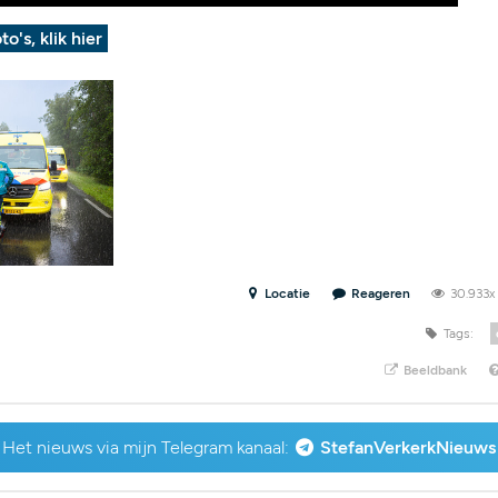
to's, klik hier
Locatie
Reageren
30.933
Tags:
Beeldbank
Het nieuws via mijn Telegram kanaal:
StefanVerkerkNieuws