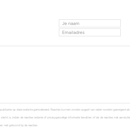
 publicatie op deze website gemodereerd. Reacties kunnen zonder opgaaf van reden worden geweigerd al
 slecht is, indien de reacties reclame of privacygevoelige informatie bevatten of als de reacties niet aanslui
en niet getoond bij de reacties.