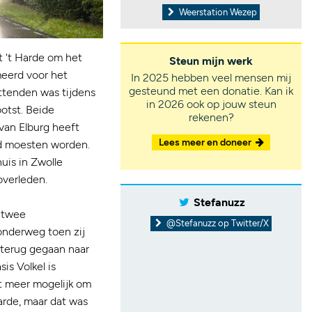
Weerstation Wezep
 't Harde om het
Steun mijn werk
eerd voor het
In 2025 hebben veel mensen mij
gesteund met een donatie. Kan ik
ittenden was tijdens
in 2026 ook op jouw steun
otst. Beide
rekenen?
van Elburg heeft
Lees meer en doneer
ld moesten worden.
uis in Zwolle
overleden.
Stefanuzz
 twee
@Stefanuzz op Twitter/X
onderweg toen zij
 terug gegaan naar
is Volkel is
et meer mogelijk om
Harde, maar dat was