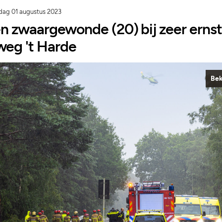
dag 01 augustus 2023
n zwaargewonde (20) bij zeer ernst
eg 't Harde
Bek