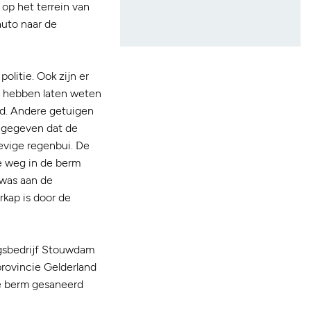
op het terrein van
auto naar de
litie. Ook zijn er
en hebben laten weten
id. Andere getuigen
angegeven dat de
hevige regenbui. De
de weg in de berm
 was aan de
kap is door de
ngsbedrijf Stouwdam
rovincie Gelderland
de berm gesaneerd