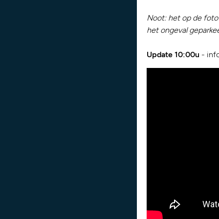
Noot: het op de foto
het ongeval geparkeer
Update 10:00u
- inf