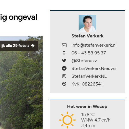
ig ongeval
Stefan Verkerk
info@stefanverkerk.nl
ijk alle 29 foto's
06 - 43 58 95 37
@Stefanuzz
StefanVerkerkNieuws
StefanVerkerkNL
KvK: 08226541
Het weer in Wezep
15,8°C
WNW 4,7km/h
3,4mm