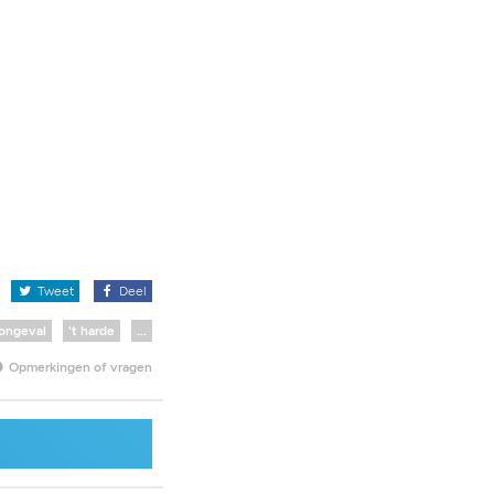
x
Tweet
Deel
ongeval
't harde
...
Opmerkingen of vragen