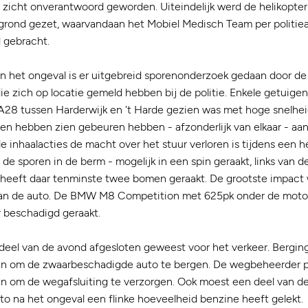
zicht onverantwoord geworden. Uiteindelijk werd de helikopter 
grond gezet, waarvandaan het Mobiel Medisch Team per politie
 gebracht.
 het ongeval is er uitgebreid sporenonderzoek gedaan door de po
e zich op locatie gemeld hebben bij de politie. Enkele getuig
 A28 tussen Harderwijk en 't Harde gezien was met hoge snelhe
en hebben zien gebeuren hebben - afzonderlijk van elkaar - a
e inhaalacties de macht over het stuur verloren is tijdens een 
n de sporen in de berm - mogelijk in een spin geraakt, links van 
heeft daar tenminste twee bomen geraakt. De grootste impact
van de auto. De BMW M8 Competition met 625pk onder de motor
r beschadigd geraakt.
deel van de avond afgesloten geweest voor het verkeer. Bergi
men om de zwaarbeschadigde auto te bergen. De wegbeheerder p
en om de wegafsluiting te verzorgen. Ook moest een deel van 
o na het ongeval een flinke hoeveelheid benzine heeft gelekt.