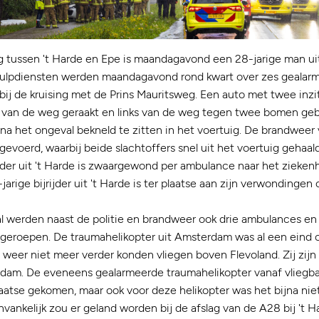
tussen 't Harde en Epe is maandagavond een 28-jarige man uit
ulpdiensten werden maandagavond rond kwart over zes gealarm
kbij de kruising met de Prins Mauritsweg. Een auto met twee inz
 van de weg geraakt en links van de weg tegen twee bomen geb
a het ongeval bekneld te zitten in het voertuig. De brandweer 
gevoerd, waarbij beide slachtoffers snel uit het voertuig gehaa
der uit 't Harde is zwaargewond per ambulance naar het ziekenh
arige bijrijder uit 't Harde is ter plaatse aan zijn verwondingen 
 werden naast de politie en brandweer ook drie ambulances en
pgeroepen. De traumahelikopter uit Amsterdam was al een eind 
weer niet meer verder konden vliegen boven Flevoland. Zij zijn
rdam. De eveneens gealarmeerde traumahelikopter vanaf vliegbas
 plaatse gekomen, maar ook voor deze helikopter was het bijna ni
nvankelijk zou er geland worden bij de afslag van de A28 bij 't 