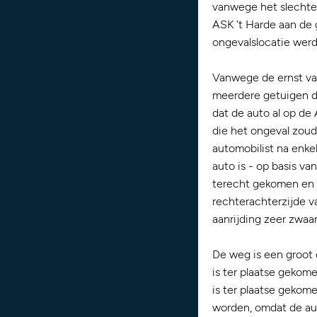
vanwege het slechte 
ASK 't Harde aan de 
ongevalslocatie werd
Vanwege de ernst van
meerdere getuigen di
dat de auto al op de
die het ongeval zoud
automobilist na enkel
auto is - op basis va
terecht gekomen en 
rechterachterzijde 
aanrijding zeer zwaa
De weg is een groot 
is ter plaatse geko
is ter plaatse gekom
worden, omdat de aut