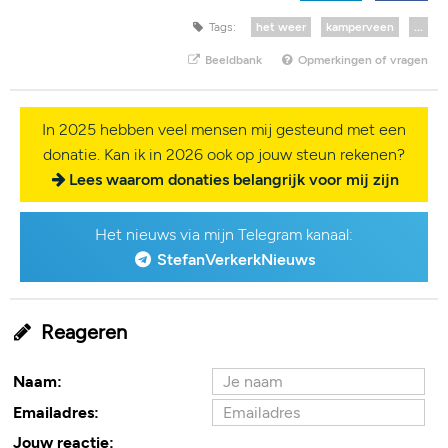
Tags:
het weer
kamperveen
...
Beeldbank
Opmerkingen of vragen
In 2025 hebben veel mensen mij gesteund met een
donatie. Kan ik in 2026 ook op jouw steun rekenen?
Lees waarom donaties belangrijk voor mij zijn
Het nieuws via mijn Telegram kanaal:
StefanVerkerkNieuws
Reageren
Naam:
Emailadres:
Jouw reactie: