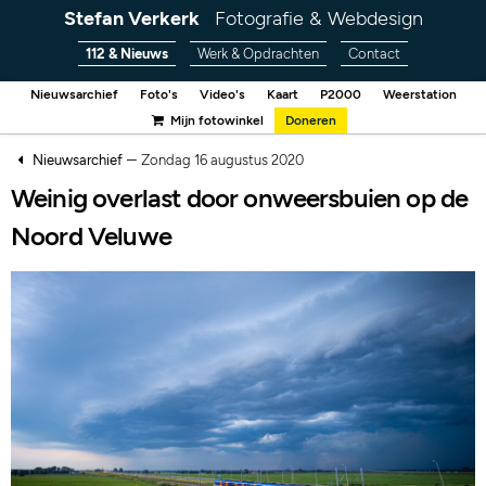
Stefan Verkerk
Fotografie & Webdesign
112 & Nieuws
Werk & Opdrachten
Contact
Nieuwsarchief
Foto's
Video's
Kaart
P2000
Weerstation
Mijn fotowinkel
Doneren
–
Nieuwsarchief
Zondag 16 augustus 2020
Weinig overlast door onweersbuien op de
Noord Veluwe