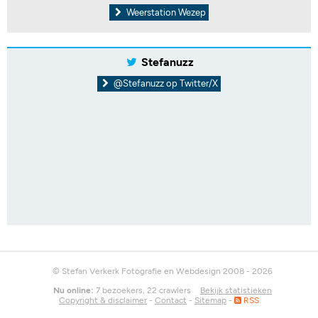
Weerstation Wezep
Stefanuzz
@Stefanuzz op Twitter/X
© Stefan Verkerk Fotografie en Webdesign 2008 - 2026
Nu online:
7 bezoekers, 22 crawlers
Bekijk statistieken
Copyright & disclaimer
-
Contact
-
Sitemap
-
RSS