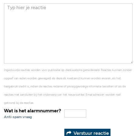
Ingestuurde reacties worden voor publicatie op deze website gemodereerd. Reacties kunnen zonder
opgaaf van reden worden geweigerd als deze als kwetsend kunnen worden ervaren, als het
taalgebruik slecht is, indien de reacties reclame of privacygevoelige informatie bevatten of als de
reacties niet aansluiten bij het onderwerp van het nieuwsartikel. Email adressen worden niet
getoond bij de reacties.
Wat is het alarmnummer?
Anti-spam vraag
Verstuur reactie