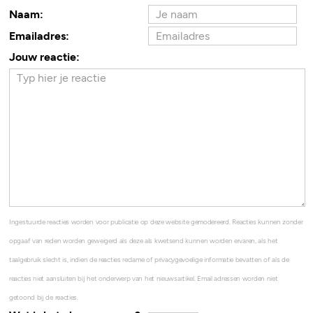
Naam:
Emailadres:
Jouw reactie:
Ingestuurde reacties worden voor publicatie op deze website gemodereerd. Reacties kunnen zonder
opgaaf van reden worden geweigerd als deze als kwetsend kunnen worden ervaren, als het
taalgebruik slecht is, indien de reacties reclame of privacygevoelige informatie bevatten of als de
reacties niet aansluiten bij het onderwerp van het nieuwsartikel. Email adressen worden niet
getoond bij de reacties.