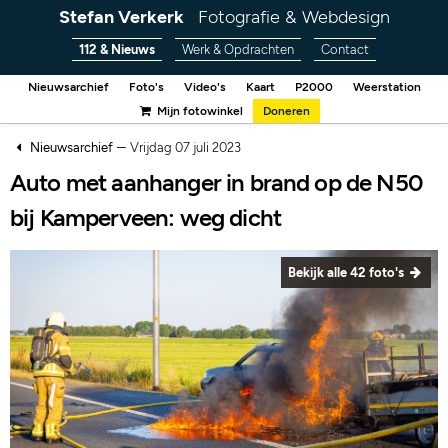
Stefan Verkerk
Fotografie & Webdesign
112 & Nieuws
Werk & Opdrachten
Contact
Nieuwsarchief
Foto's
Video's
Kaart
P2000
Weerstation
Mijn fotowinkel
Doneren
–
Nieuwsarchief
Vrijdag 07 juli 2023
Auto met aanhanger in brand op de N50
bij Kamperveen: weg dicht
Bekijk alle 42 foto's