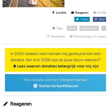
Locatie
Reageren
2.078x
Tweet
Deel
Tags:
brand
kamperveen
...
Beeldbank
Opmerkingen of vragen
In 2025 hebben veel mensen mij gesteund met een
donatie. Kan ik in 2026 ook op jouw steun rekenen?
Lees waarom donaties belangrijk voor mij zijn
Het nieuws via mijn Telegram kanaal:
StefanVerkerkNieuws
Reageren