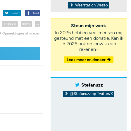
Weerstation Wezep
x
Tweet
Deel
ongeval
oene
...
Steun mijn werk
In 2025 hebben veel mensen mij
Opmerkingen of vragen
gesteund met een donatie. Kan ik
in 2026 ook op jouw steun
rekenen?
Lees meer en doneer
Stefanuzz
@Stefanuzz op Twitter/X