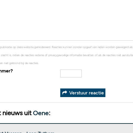
 publicatie op deze website gemodereerd. Reacties kunnen zonder opgaaf van reden worden geweigerd al
 slecht is, indien de reacties reclame of privacygevoelige informatie bevatten of als de reacties niet aanslui
en niet getoond bij de reacties.
ummer?
Verstuur reactie
 nieuws uit
Oene
: