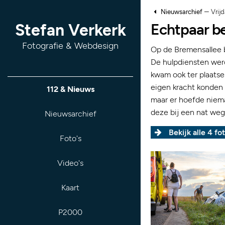
–
Nieuwsarchief
Vrij
Echtpaar b
Stefan Verkerk
Fotografie & Webdesign
Op de Bremensallee b
De hulpdiensten wer
kwam ook ter plaatse
eigen kracht konden
112 & Nieuws
maar er hoefde niem
deze bij een nat wegd
Nieuwsarchief
Bekijk alle 4 fot
Foto's
Video's
Kaart
P2000