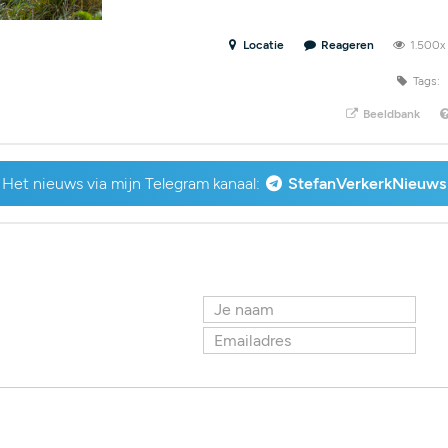
Locatie
Reageren
1.500
Tags:
Beeldbank
Het nieuws via mijn Telegram kanaal:
StefanVerkerkNieuws