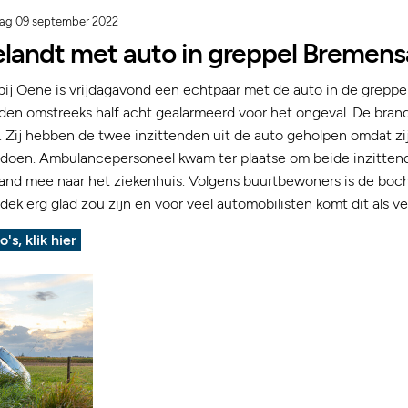
dag 09 september 2022
elandt met auto in greppel Bremens
ij Oene is vrijdagavond een echtpaar met de auto in de greppe
den omstreeks half acht gealarmeerd voor het ongeval. De bra
. Zij hebben de twee inzittenden uit de auto geholpen omdat zij
 doen. Ambulancepersoneel kwam ter plaatse om beide inzittend
and mee naar het ziekenhuis. Volgens buurtbewoners is de boc
ek erg glad zou zijn en voor veel automobilisten komt dit als ve
o's, klik hier