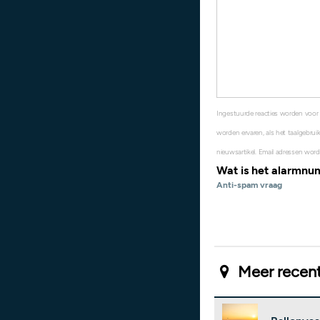
Ingestuurde reacties worden voor
worden ervaren, als het taalgebruik
nieuwsartikel. Email adressen word
Wat is het alarmn
Anti-spam vraag
Meer recent