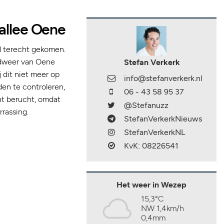
allee Oene
l terecht gekomen.
ndweer van Oene
Stefan Verkerk
 dit niet meer op
info@stefanverkerk.nl
en te controleren,
06 - 43 58 95 37
ht berucht, omdat
@Stefanuzz
rrassing.
StefanVerkerkNieuws
StefanVerkerkNL
KvK: 08226541
Het weer in Wezep
15,3°C
NW 1,4km/h
0,4mm