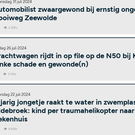
nsdag 31 juli 2024
utomobilist zwaargewond bij ernstig on
ooiweg Zeewolde
0
2.305x
dag 26 juli 2024
achtwagen rijdt in op file op de N50 bij
linke schade en gewonde(n)
3.140x
ndag 22 juli 2024
jarig jongetje raakt te water in zwemplas
debroek: kind per traumahelikopter naar
ekenhuis
0
9.639x