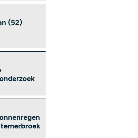
an (52)
p
t onderzoek
 bonnenregen
ttemerbroek