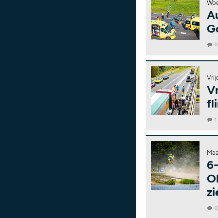
Woe
A
G
Vrij
Vr
f
1
Maa
6-
Ol
zi