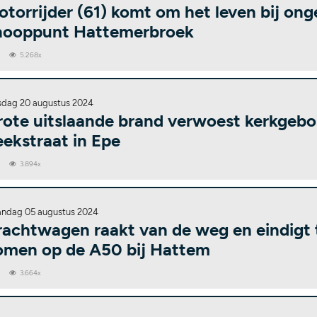
torrijder (61) komt om het leven bij ong
nooppunt Hattemerbroek
0
5.268x
sdag 20 augustus 2024
rote uitslaande brand verwoest kerkgeb
ekstraat in Epe
0
3.894x
ndag 05 augustus 2024
rachtwagen raakt van de weg en eindigt 
omen op de A50 bij Hattem
0
3.664x