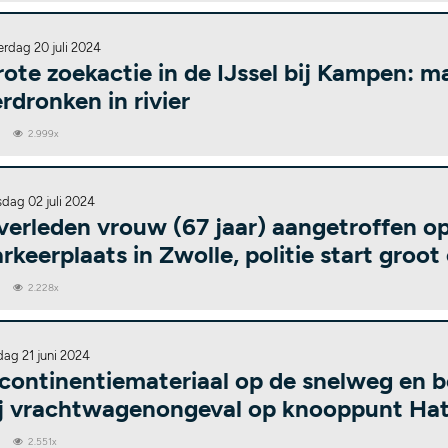
erdag 20 juli 2024
ote zoekactie in de IJssel bij Kampen: m
rdronken in rivier
0
2.999x
sdag 02 juli 2024
verleden vrouw (67 jaar) aangetroffen o
rkeerplaats in Zwolle, politie start groo
0
2.228x
dag 21 juni 2024
ncontinentiemateriaal op de snelweg en
ij vrachtwagenongeval op knooppunt Ha
0
2.551x