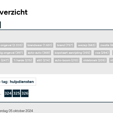
verzicht
ongeval (2.033)
brandweer (1.651)
brand (757)
wezep (663)
zwolle (
dig ongeval (397)
auto-auto (369)
kopstaart aanrijding (355)
voa (294)
 (247)
't harde (215)
a50 (214)
auto-boom (210)
oldebroek (205)
n
e tag:
hulpdiensten
..
324
325
326
erdag 05 oktober 2024