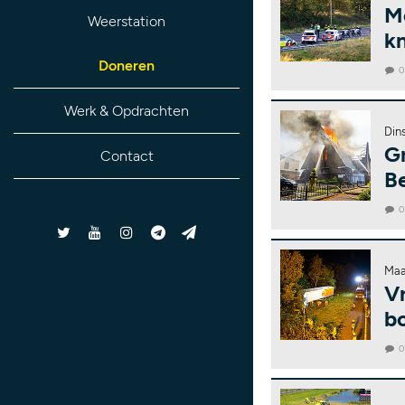
Mo
Weerstation
k
Doneren
Werk & Opdrachten
Din
G
Contact
Be
Maa
V
b