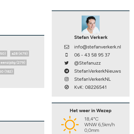
Stefan Verkerk
info@stefanverkerk.nl
650)
a28 (479)
06 - 43 58 95 37
@Stefanuzz
eenzijdig (279)
StefanVerkerkNieuws
50 (182)
StefanVerkerkNL
KvK: 08226541
Het weer in Wezep
18,4°C
WNW 6,5km/h
0,0mm