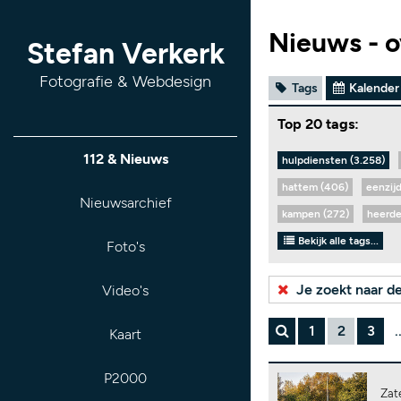
Nieuws - o
Stefan Verkerk
Fotografie & Webdesign
Tags
Kalender
Top 20 tags:
112 & Nieuws
hulpdiensten (3.258)
hattem (406)
eenzij
Nieuwsarchief
kampen (272)
heerde
Bekijk alle tags...
Foto's
Je zoekt naar d
Video's
1
2
3
.
Kaart
P2000
Zat