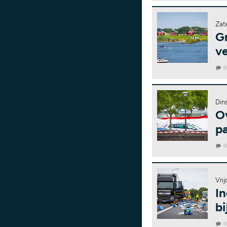
Zat
Gr
ve
Din
O
pa
Vrij
I
b