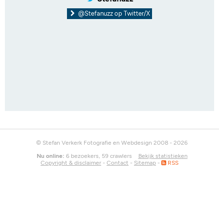
@Stefanuzz op Twitter/X
© Stefan Verkerk Fotografie en Webdesign 2008 - 2026
Nu online:
6 bezoekers, 59 crawlers
Bekijk statistieken
Copyright & disclaimer
-
Contact
-
Sitemap
-
RSS