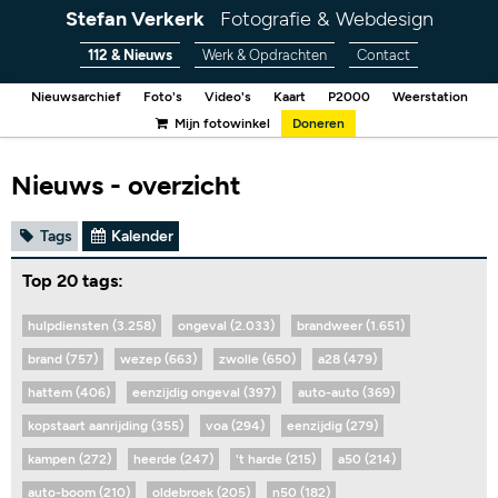
Stefan Verkerk
Fotografie & Webdesign
112 & Nieuws
Werk & Opdrachten
Contact
Nieuwsarchief
Foto's
Video's
Kaart
P2000
Weerstation
Mijn fotowinkel
Doneren
Nieuws - overzicht
Tags
Kalender
Top 20 tags:
hulpdiensten (3.258)
ongeval (2.033)
brandweer (1.651)
brand (757)
wezep (663)
zwolle (650)
a28 (479)
hattem (406)
eenzijdig ongeval (397)
auto-auto (369)
kopstaart aanrijding (355)
voa (294)
eenzijdig (279)
kampen (272)
heerde (247)
't harde (215)
a50 (214)
auto-boom (210)
oldebroek (205)
n50 (182)