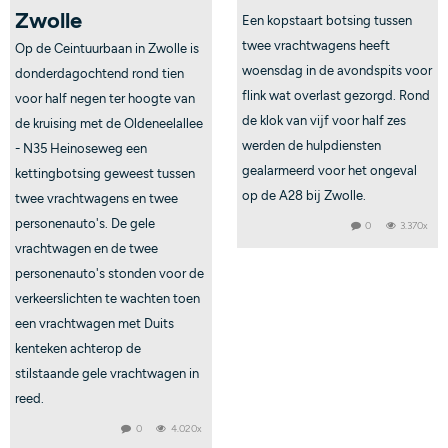
Zwolle
Een kopstaart botsing tussen
twee vrachtwagens heeft
Op de Ceintuurbaan in Zwolle is
woensdag in de avondspits voor
donderdagochtend rond tien
flink wat overlast gezorgd. Rond
voor half negen ter hoogte van
de klok van vijf voor half zes
de kruising met de Oldeneelallee
werden de hulpdiensten
- N35 Heinoseweg een
gealarmeerd voor het ongeval
kettingbotsing geweest tussen
op de A28 bij Zwolle.
twee vrachtwagens en twee
personenauto's. De gele
0
3.370x
vrachtwagen en de twee
personenauto's stonden voor de
verkeerslichten te wachten toen
een vrachtwagen met Duits
kenteken achterop de
stilstaande gele vrachtwagen in
reed.
0
4.020x