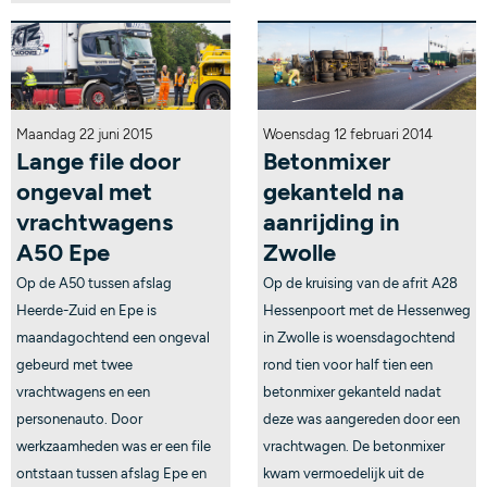
Maandag 22 juni 2015
Woensdag 12 februari 2014
Lange file door
Betonmixer
ongeval met
gekanteld na
vrachtwagens
aanrijding in
A50 Epe
Zwolle
Op de A50 tussen afslag
Op de kruising van de afrit A28
Heerde-Zuid en Epe is
Hessenpoort met de Hessenweg
maandagochtend een ongeval
in Zwolle is woensdagochtend
gebeurd met twee
rond tien voor half tien een
vrachtwagens en een
betonmixer gekanteld nadat
personenauto. Door
deze was aangereden door een
werkzaamheden was er een file
vrachtwagen. De betonmixer
ontstaan tussen afslag Epe en
kwam vermoedelijk uit de