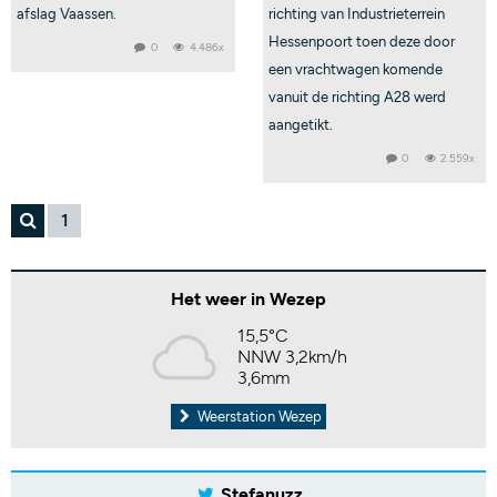
afslag Vaassen.
richting van Industrieterrein
Hessenpoort toen deze door
0
4.486x
een vrachtwagen komende
vanuit de richting A28 werd
aangetikt.
0
2.559x
1
Het weer in Wezep
15,5°C
NNW 3,2km/h
3,6mm
Weerstation Wezep
Stefanuzz