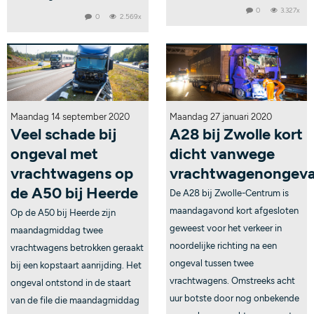
0
3.327x
0
2.569x
Maandag 14 september 2020
Maandag 27 januari 2020
Veel schade bij
A28 bij Zwolle kort
ongeval met
dicht vanwege
vrachtwagens op
vrachtwagenongeva
de A50 bij Heerde
De A28 bij Zwolle-Centrum is
maandagavond kort afgesloten
Op de A50 bij Heerde zijn
geweest voor het verkeer in
maandagmiddag twee
noordelijke richting na een
vrachtwagens betrokken geraakt
ongeval tussen twee
bij een kopstaart aanrijding. Het
vrachtwagens. Omstreeks acht
ongeval ontstond in de staart
uur botste door nog onbekende
van de file die maandagmiddag