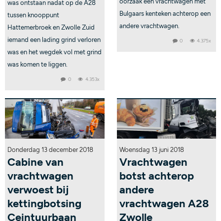
oorzaak een vrachtwagen met
was ontstaan nadat op de A28
Bulgaars kenteken achterop een
tussen knooppunt
andere vrachtwagen.
Hattemerbroek en Zwolle Zuid
iemand een lading grind verloren
0
4.375x
was en het wegdek vol met grind
was komen te liggen.
0
4.353x
Donderdag 13 december 2018
Woensdag 13 juni 2018
Cabine van
Vrachtwagen
vrachtwagen
botst achterop
verwoest bij
andere
kettingbotsing
vrachtwagen A28
Ceintuurbaan
Zwolle