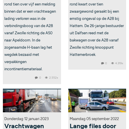
rond tien over vijf een melding
rond kwart over tien
binnen dat er een vrachtwagen
zwaargewond geraakt bij een
lading verloren was in de
ernstig ongeval op de A28 bij
verbindingsboog van de A28
Hattem. De 26-jarige bestuurder
vanaf Zwolle richting de A50
uit Dalfsen reed met de
naar Apeldoorn. In de
bakwagen over de A28 vanaf
zogenaamde H-baan lag het
Zwolle richting knooppunt
wegdek bezaaid met
Hattemerbroek.
verpakkingen
0
4.319x
incontinentiemateriaal.
0
2.552x
Donderdag 12 januari 2023
Maandag 05 september 2022
Vrachtwagen
Lange files door