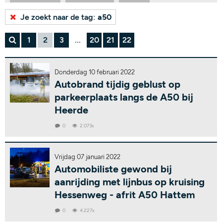
Bekijk alle tags...
Je zoekt naar de tag:
a50
1
2
3
...
20
21
22
Donderdag 10 februari 2022
Autobrand tijdig geblust op
parkeerplaats langs de A50 bij
Heerde
0
2.073x
Vrijdag 07 januari 2022
Automobiliste gewond bij
aanrijding met lijnbus op kruising
Hessenweg - afrit A50 Hattem
0
4.227x