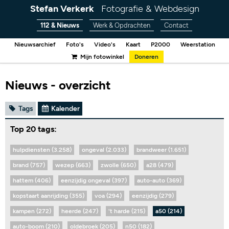
Stefan Verkerk
Fotografie & Webdesign
112 & Nieuws
Werk & Opdrachten
Contact
Nieuwsarchief
Foto's
Video's
Kaart
P2000
Weerstation
Mijn fotowinkel
Doneren
Nieuws - overzicht
Tags
Kalender
Top 20 tags:
hulpdiensten (3.258)
ongeval (2.033)
brandweer (1.651)
brand (757)
wezep (663)
zwolle (650)
a28 (479)
hattem (406)
eenzijdig ongeval (397)
auto-auto (369)
kopstaart aanrijding (355)
voa (294)
eenzijdig (279)
kampen (272)
heerde (247)
't harde (215)
a50 (214)
auto-boom (210)
oldebroek (205)
n50 (182)