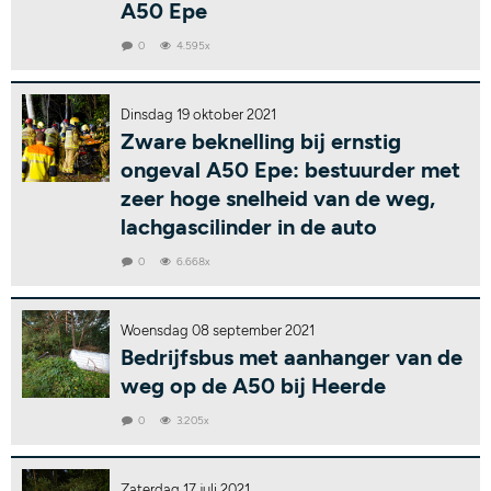
A50 Epe
0
4.595x
Dinsdag 19 oktober 2021
Zware beknelling bij ernstig
ongeval A50 Epe: bestuurder met
zeer hoge snelheid van de weg,
lachgascilinder in de auto
0
6.668x
Woensdag 08 september 2021
Bedrijfsbus met aanhanger van de
weg op de A50 bij Heerde
0
3.205x
Zaterdag 17 juli 2021