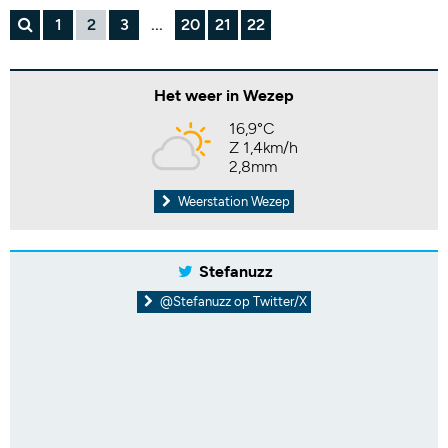
1
2
3
...
20
21
22
Het weer in Wezep
16,9°C
Z 1,4km/h
2,8mm
Weerstation Wezep
Stefanuzz
@Stefanuzz op Twitter/X