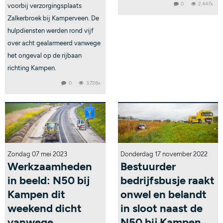
0
2.447x
voorbij verzorgingsplaats
Zalkerbroek bij Kamperveen. De
hulpdiensten werden rond vijf
over acht gealarmeerd vanwege
het ongeval op de rijbaan
richting Kampen.
0
3.728x
Zondag 07 mei 2023
Donderdag 17 november 2022
Werkzaamheden
Bestuurder
in beeld: N50 bij
bedrijfsbusje raakt
Kampen dit
onwel en belandt
weekend dicht
in sloot naast de
vanwege
N50 bij Kampen