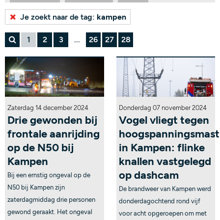
Bekijk alle tags...
Je zoekt naar de tag:
kampen
1
2
3
...
26
27
28
Zaterdag 14 december 2024
Donderdag 07 november 2024
Drie gewonden bij
Vogel vliegt tegen
frontale aanrijding
hoogspanningsmast
op de N50 bij
in Kampen: flinke
Kampen
knallen vastgelegd
op dashcam
Bij een ernstig ongeval op de
N50 bij Kampen zijn
De brandweer van Kampen werd
zaterdagmiddag drie personen
donderdagochtend rond vijf
gewond geraakt. Het ongeval
voor acht opgeroepen om met