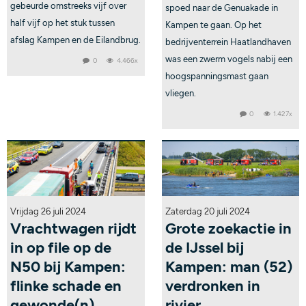
gebeurde omstreeks vijf over
spoed naar de Genuakade in
half vijf op het stuk tussen
Kampen te gaan. Op het
afslag Kampen en de Eilandbrug.
bedrijventerrein Haatlandhaven
was een zwerm vogels nabij een
0
4.466x
hoogspanningsmast gaan
vliegen.
0
1.427x
Vrijdag 26 juli 2024
Zaterdag 20 juli 2024
Vrachtwagen rijdt
Grote zoekactie in
in op file op de
de IJssel bij
N50 bij Kampen:
Kampen: man (52)
flinke schade en
verdronken in
gewonde(n)
rivier