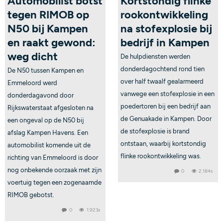
Automobilist botst
Kortstondig flinke
tegen RIMOB op
rookontwikkeling
N50 bij Kampen
na stofexplosie bij
en raakt gewond:
bedrijf in Kampen
weg dicht
De hulpdiensten werden
donderdagochtend rond tien
De N50 tussen Kampen en
over half twaalf gealarmeerd
Emmeloord werd
vanwege een stofexplosie in een
donderdagavond door
poedertoren bij een bedrijf aan
Rijkswaterstaat afgesloten na
de Genuakade in Kampen. Door
een ongeval op de N50 bij
de stofexplosie is brand
afslag Kampen Havens. Een
ontstaan, waarbij kortstondig
automobilist komende uit de
flinke rookontwikkeling was.
richting van Emmeloord is door
nog onbekende oorzaak met zijn
0
2.184x
voertuig tegen een zogenaamde
RIMOB gebotst.
0
1.923x