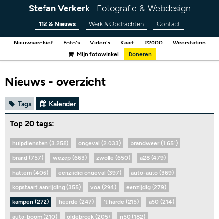
Stefan Verkerk
Fotografie & Webdesign
112 & Nieuws
Werk & Opdrachten
Contact
Nieuwsarchief
Foto's
Video's
Kaart
P2000
Weerstation
Mijn fotowinkel
Doneren
Nieuws - overzicht
Tags
Kalender
Top 20 tags:
hulpdiensten (3.258)
ongeval (2.033)
brandweer (1.651)
brand (757)
wezep (663)
zwolle (650)
a28 (479)
hattem (406)
eenzijdig ongeval (397)
auto-auto (369)
kopstaart aanrijding (355)
voa (294)
eenzijdig (279)
kampen (272)
heerde (247)
't harde (215)
a50 (214)
auto-boom (210)
oldebroek (205)
n50 (182)