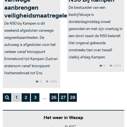
aanbrengen
De bestuurder van een
veiligheidsmaatregelen
bedrijfsbusje is
donderdagmiddag onwel
De N50 bij Kampen is dit
geworden en met zijn voertuig in
weekend afgesloten vanwege
een sloot naast de N50 belandt.
wegwerkzaamheden. De
Het ongeval gebeurde
autoweg is afgesloten voor het
omstreeks tien over twaalf
verkeer vanaf knooppunt
vlakbij afslag Kampen.
Emmeloord tot Kampen-Zuid en
andersom vanaf knooppunt
0
2.127x
Hattemerbroek tot Ens.
0
3.911x
1
2
3
...
26
27
28
Het weer in Wezep
9,4°C